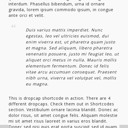
interdum. Phasellus bibendum, urna id ornare
gravida, lorem ipsum commodo ipsum, in congue
ante orci et velit.
Duis varius mattis imperdiet. Nunc
egestas, leo vel ultricies euismod, dui
enim viverra est, ut pharetra quam justo
et magna. Sed aliquam, libero pharetra
venenatis posuere, justo mi feugiat leo, ut
aliquet orci metus in nulla. Mauris mollis
elementum fermentum. Donec id felis
vitae arcu accumsan consequat. Praesent
nibh urna, viverra vel volutpat vel, mollis
eu magna.
This is dropcap shortcode in action. There are 4
different dropcaps. Check them out in Shortcodes
section. Vestibulum ornare lacinia blandit. Donec ac
dolor risus, sit amet congue felis. Aliquam molestie
mi sit amet risus laoreet in varius eros blandit.
Donec sed nisi quis erat porta suscipit sed id quam.