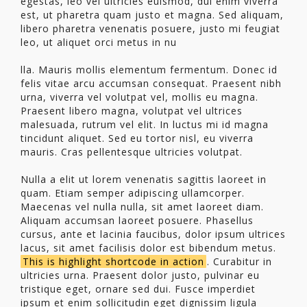
egestas, leo vel ultricies euismod, dui enim viverra
est, ut pharetra quam justo et magna. Sed aliquam,
libero pharetra venenatis posuere, justo mi feugiat
leo, ut aliquet orci metus in nu
lla. Mauris mollis elementum fermentum. Donec id
felis vitae arcu accumsan consequat. Praesent nibh
urna, viverra vel volutpat vel, mollis eu magna.
Praesent libero magna, volutpat vel ultrices
malesuada, rutrum vel elit. In luctus mi id magna
tincidunt aliquet. Sed eu tortor nisl, eu viverra
mauris. Cras pellentesque ultricies volutpat.
Nulla a elit ut lorem venenatis sagittis laoreet in
quam. Etiam semper adipiscing ullamcorper.
Maecenas vel nulla nulla, sit amet laoreet diam.
Aliquam accumsan laoreet posuere. Phasellus
cursus, ante et lacinia faucibus, dolor ipsum ultrices
lacus, sit amet facilisis dolor est bibendum metus.
This is highlight shortcode in action
. Curabitur in
ultricies urna. Praesent dolor justo, pulvinar eu
tristique eget, ornare sed dui. Fusce imperdiet
ipsum et enim sollicitudin eget dignissim ligula