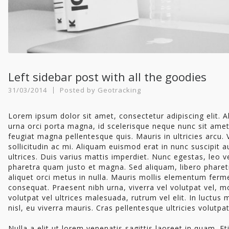
Left sidebar post with all the goodies
31/03/2014
Posted by
Geotracking
Lorem ipsum dolor sit amet, consectetur adipiscing elit. 
urna orci porta magna, id scelerisque neque nunc sit amet
feugiat magna pellentesque quis. Mauris in ultricies arcu.
sollicitudin ac mi. Aliquam euismod erat in nunc suscipit 
ultrices. Duis varius mattis imperdiet. Nunc egestas, leo ve
pharetra quam justo et magna. Sed aliquam, libero pharetr
aliquet orci metus in nulla. Mauris mollis elementum ferm
consequat. Praesent nibh urna, viverra vel volutpat vel, 
volutpat vel ultrices malesuada, rutrum vel elit. In luctus 
nisl, eu viverra mauris. Cras pellentesque ultricies volutpat
Nulla a elit ut lorem venenatis sagittis laoreet in quam.