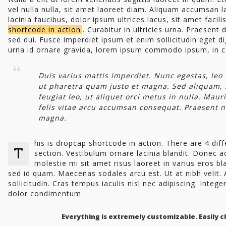
vel nulla nulla, sit amet laoreet diam. Aliquam accumsan l
lacinia faucibus, dolor ipsum ultrices lacus, sit amet faci
shortcode in action
. Curabitur in ultricies urna. Praesent 
sed dui. Fusce imperdiet ipsum et enim sollicitudin eget d
urna id ornare gravida, lorem ipsum commodo ipsum, in co
Duis varius mattis imperdiet. Nunc egestas, leo v
ut pharetra quam justo et magna. Sed aliquam, l
feugiat leo, ut aliquet orci metus in nulla. Ma
felis vitae arcu accumsan consequat. Praesent ni
magna.
his is dropcap shortcode in action. There are 4 di
T
section. Vestibulum ornare lacinia blandit. Donec ac
molestie mi sit amet risus laoreet in varius eros bl
sed id quam. Maecenas sodales arcu est. Ut at nibh velit.
sollicitudin. Cras tempus iaculis nisl nec adipiscing. Intege
dolor condimentum.
Everything is extremely customizable. Easily