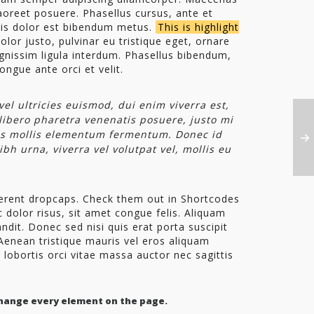
aoreet posuere. Phasellus cursus, ante et
lisis dolor est bibendum metus.
This is highlight
dolor justo, pulvinar eu tristique eget, ornare
ignissim ligula interdum. Phasellus bibendum,
ngue ante orci et velit.
el ultricies euismod, dui enim viverra est,
ibero pharetra venenatis posuere, justo mi
uris mollis elementum fermentum. Donec id
bh urna, viverra vel volutpat vel, mollis eu
fferent dropcaps. Check them out in Shortcodes
 dolor risus, sit amet congue felis. Aliquam
andit. Donec sed nisi quis erat porta suscipit
 Aenean tristique mauris vel eros aliquam
r lobortis orci vitae massa auctor nec sagittis
 change every element on the page.