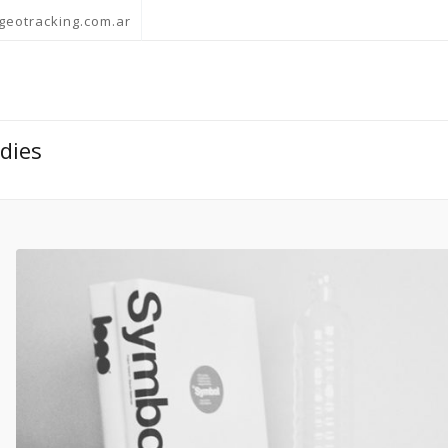
geotracking.com.ar
odies