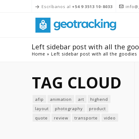
Escríbanos al
+54 9 3513 10-8033
info@
Left sidebar post with all the go
Home
»
Left sidebar post with all the goodies
TAG CLOUD
afip
animation
art
highend
layout
photography
product
quote
review
transporte
video