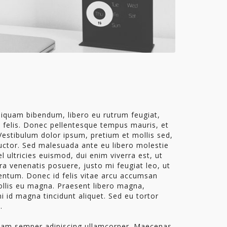
Aliquam bibendum, libero eu rutrum feugiat,
 felis. Donec pellentesque tempus mauris, et
 Vestibulum dolor ipsum, pretium et mollis sed,
auctor. Sed malesuada ante eu libero molestie
l ultricies euismod, dui enim viverra est, ut
a venenatis posuere, justo mi feugiat leo, ut
entum. Donec id felis vitae arcu accumsan
mollis eu magna. Praesent libero magna,
mi id magna tincidunt aliquet. Sed eu tortor
.
 Etiam semper adipiscing ullamcorper. Maecenas