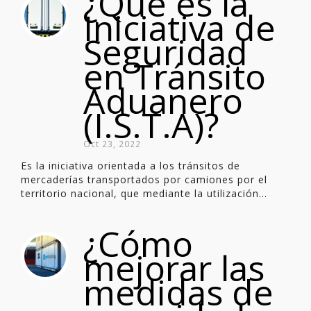
¿Qué es la
Iniciativa de
Seguridad
en Tránsito
Aduanero
(I.S.T.A)?
Oct 23, 2022
Es la iniciativa orientada a los tránsitos de
mercaderías transportados por camiones por el
territorio nacional, que mediante la utilización...
¿Cómo
mejorar las
medidas de