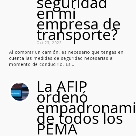
seguridad
en mi
empresa de
transporte?
Oct 23, 2022
Al comprar un camión, es necesario que tengas en
cuenta las medidas de seguridad necesarias al
momento de conducirlo. Es...
La AFIP
ordenó
empadronami
de todos los
PEMA