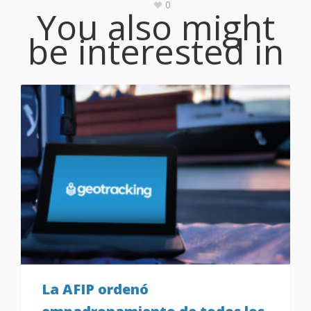
0
You also might
be interested in
La AFIP ordenó