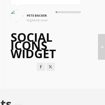
PETE BACKER
Highend User
SOCIAL
ICONS
WIDGET
ts