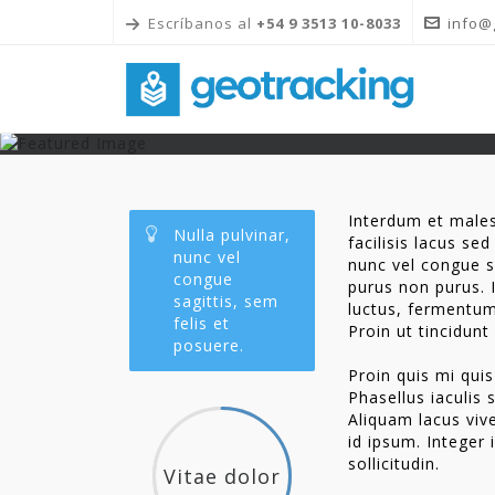
Escríbanos al
+54 9 3513 10-8033
info@
Interdum et males
Nulla pulvinar,
facilisis lacus se
nunc vel
nunc vel congue s
congue
purus non purus. 
sagittis, sem
luctus, fermentum 
felis et
Proin ut tincidunt
posuere.
Proin quis mi qui
Phasellus iaculis
Aliquam lacus viv
id ipsum. Integer
sollicitudin.
Vitae dolor