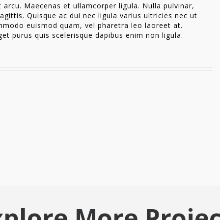
 arcu. Maecenas et ullamcorper ligula. Nulla pulvinar,
gittis. Quisque ac dui nec ligula varius ultricies nec ut
mmodo euismod quam, vel pharetra leo laoreet at.
get purus quis scelerisque dapibus enim non ligula.
xplore More Projec