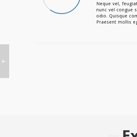
Neque vel, feugiat
nunc vel congue sa
odio. Quisque co
Praesent mollis e
E