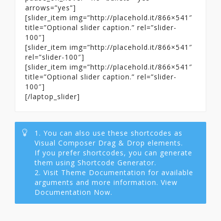
arrows=”yes”]
[slider_item img=”http://placehold.it/866×541″
title=”Optional slider caption.” rel=”slider-
100″]
[slider_item img=”http://placehold.it/866×541″
rel=”slider-100″]
[slider_item img=”http://placehold.it/866×541″
title=”Optional slider caption.” rel=”slider-
100″]
[/laptop_slider]
1. You can also use these shortcodes as
Visual Composer Drag & Drop elements.
If you prefer shortcodes, you can generate
them using Shortcode Generator.
2. Visit Theme Documentation for available
arguments and more information. View
Documentation Now.