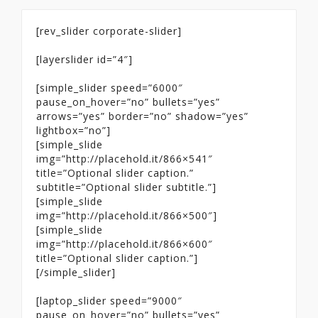
[rev_slider corporate-slider]
[layerslider id=”4″]
[simple_slider speed=”6000″
pause_on_hover=”no” bullets=”yes”
arrows=”yes” border=”no” shadow=”yes”
lightbox=”no”]
[simple_slide
img=”http://placehold.it/866×541″
title=”Optional slider caption.”
subtitle=”Optional slider subtitle.”]
[simple_slide
img=”http://placehold.it/866×500″]
[simple_slide
img=”http://placehold.it/866×600″
title=”Optional slider caption.”]
[/simple_slider]
[laptop_slider speed=”9000″
pause_on_hover=”no” bullets=”yes”