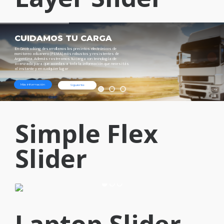
CUIDAMOS
TU
CARGA
En
Geotracking
desarrollamos
los
precintos
electrónicos
de
monitoreo
aduanero
(PEMA)
más
robustos
y
resistentes
de
Argentina.
Además
rastreamos
tu
carga
con
tecnología
de
avanzada
para
que
accedas
a
toda
la
información
que
necesitás
al
instante
y
en
cualquier
lugar
Más información
Siguiente
Simple Flex
Slider
Optional slider caption.
Optional slider subtitle.