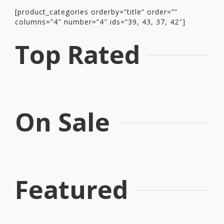
[product_categories orderby=”title” order=””
columns=”4″ number=”4″ ids=”39, 43, 37, 42″]
Top Rated
On Sale
Featured