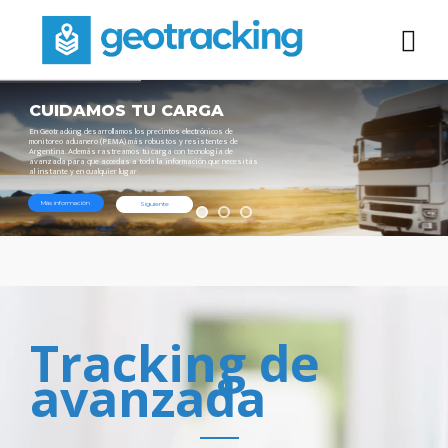
CUIDAMOS
TU
CARGA
En
Geotracking
desarrollamos
los
precintos
electrónicos
de
monitoreo
aduanero
(PEMA)
más
robustos
y
resistentes
de
Argentina.
Además
rastreamos
tu
carga
con
tecnología
de
avanzada
para
que
accedas
a
toda
la
información
que
necesitás
al
instante
y
en
cualquier
lugar
Más información
Siguiente
Tracking de
avanzada